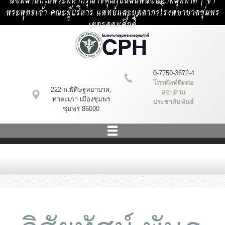
น้อมสำนึกในพระมหากรุณาธิคุณเป็นล้นพ้นอันหาที่สุดมิได้ | ข้า
พระพุทธเจ้า คณะผู้บริหาร แพทย์และบุคลากรโรงพยาบาลชุมพร
เขตรอุดมศักดิ์
0-7750-3672-4
โทรศัพท์ติดต่อ
222 ถ.พิศิษฐพยาบาล,
สอบถาม
ท่าตะเภา เมืองชุมพร
ประชาสัมพันธ์
ชุมพร 86000