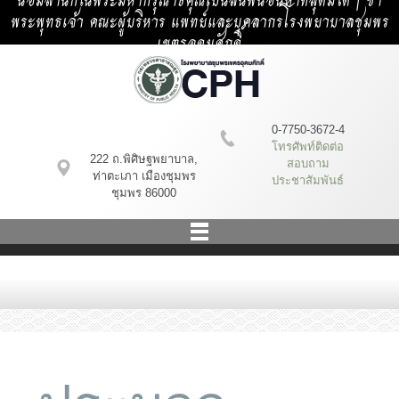
น้อมสำนึกในพระมหากรุณาธิคุณเป็นล้นพ้นอันหาที่สุดมิได้ | ข้า
พระพุทธเจ้า คณะผู้บริหาร แพทย์และบุคลากรโรงพยาบาลชุมพร
เขตรอุดมศักดิ์
0-7750-3672-4
โทรศัพท์ติดต่อ
222 ถ.พิศิษฐพยาบาล,
สอบถาม
ท่าตะเภา เมืองชุมพร
ประชาสัมพันธ์
ชุมพร 86000