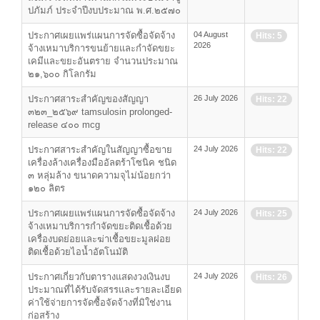
ปภัมภ์ ประจำปีงบประมาณ พ.ศ.๒๕๗๐
ประกาศเผยแพร่แผนการจัดซื้อจัดจ้าง
04 August
Hits: 5
2026
จ้างเหมาบริการขนย้ายและกำจัดขยะ
เคมีและขยะอันตราย จำนวนประมาณ
๒๑,๖๐๐ กิโลกรัม
ประกาศสาระสำคัญของสัญญา
26 July 2026
Hits: 22
๓๒๓_๒๕๖๙ tamsulosin prolonged-
release ๔๐๐ mcg
ประกาศสาระสำคัญในสัญญาซื้อขาย
24 July 2026
Hits: 22
เครื่องล้างเครื่องมืออัลตร้าโซนิค ชนิด
๓ หลุ่มล้าง ขนาดความจุไม่น้อยกว่า
๑๒๐ ลิตร
ประกาศเผยแพร่แผนการจัดซื้อจัดจ้าง
24 July 2026
Hits: 25
จ้างเหมาบริการกำจัดขยะติดเชื้อด้วย
เครื่องบดย่อยและฆ่าเชื้อขยะมูลฝอย
ติดเชื้อด้วยไอน้ำอัตโนมัติ
ประกาศเกี่ยวกับตารางแสดงวงเงินงบ
24 July 2026
Hits: 26
ประมาณที่ได้รับจัดสรรและรายละเอียด
ค่าใช้จ่ายการจัดซื้อจัดจ้างที่มิใช่งาน
ก่อสร้าง