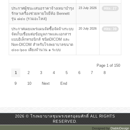
ประกาศผู้ชนะเสนอราคาจ้างเหมาบำรุง
23 July 2026
Hits: 27
รักษาเครื่องช่วยหายใจยี่ห้อ Bennett
รุ่น ๘๔๐ (รวมอะไหล่)
ประกาศเผยแพร่แผนจัดซื้อจัดจ้างระบบ
20 July 2026
Hits: 39
จัดเก็บเชื่อมต่อข้อมูลภาพและเอกสาร
แบบอิเล็กทรอนิกส์ ชนิดDICOM และ
Non-DICOM สำหรับโรงพยาบาลขนาด
๔๐๐-๖๐๐ เตียงจำนวน ๑ ระบบ
Page 1 of 150
1
2
3
4
5
6
7
8
9
10
Next
End
2026 © โรงพยาบาลชุมพรเขตรอุดมศักดิ์ ALL RIGHTS
RESERVED.
Designed by
DiabloDesign
.