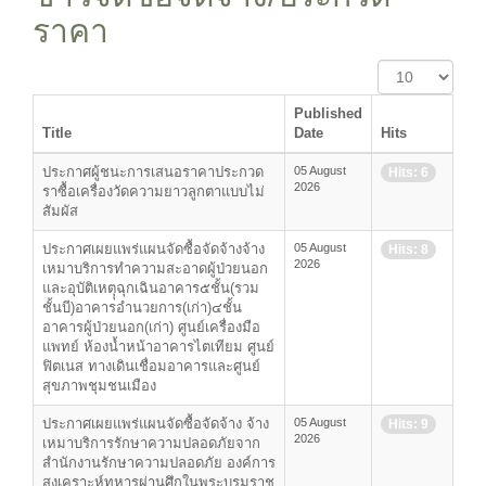
ราคา
Display
#
Published
Title
Date
Hits
ประกาศผู้ชนะการเสนอราคาประกวด
05 August
Hits: 6
2026
ราซื้อเครื่องวัดความยาวลูกตาแบบไม่
สัมผัส
ประกาศเผยแพร่แผนจัดซื้อจัดจ้างจ้าง
05 August
Hits: 8
2026
เหมาบริการทำความสะอาดผู้ป่วยนอก
และอุบัติเหตุุฉุกเฉินอาคาร๕ชั้น(รวม
ชั้นบี)อาคารอำนวยการ(เก่า)๔ชั้น
อาคารผู้ป่วยนอก(เก่า) ศูนย์เครื่องมือ
แพทย์ ห้องน้ำหน้าอาคารไตเทียม ศูนย์
ฟิตเนส ทางเดินเชื่อมอาคารและศูนย์
สุขภาพชุมชนเมือง
ประกาศเผยแพร่แผนจัดซื้อจัดจ้าง จ้าง
05 August
Hits: 9
2026
เหมาบริการรักษาความปลอดภัยจาก
สำนักงานรักษาความปลอดภัย องค์การ
สงเคราะห์ทหารผ่านศึกในพระบรมราชู