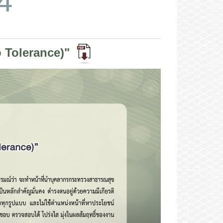
4
o Tolerance)"