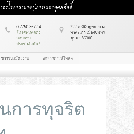
คลากรโรงพยาบาลชุมพรเขตรอุดมศักดิ์
0-7750-3672-4
222 ถ.พิศิษฐพยาบาล,
โทรศัพท์ติดต่อ
ท่าตะเภา เมืองชุมพร
สอบถาม
ชุมพร 86000
ประชาสัมพันธ์
ข่าวรับสมัครงาน
เอกสารดาวน์โหลด
นการทุจริต