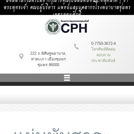
น้อมสำนึกในพระมหากรุณาธิคุณเป็นล้นพ้นอันหาที่สุดมิได้ | ข้า
พระพุทธเจ้า คณะผู้บริหาร แพทย์และบุคลากรโรงพยาบาลชุมพร
เขตรอุดมศักดิ์
0-7750-3672-4
โทรศัพท์ติดต่อ
222 ถ.พิศิษฐพยาบาล,
สอบถาม
ท่าตะเภา เมืองชุมพร
ประชาสัมพันธ์
ชุมพร 86000