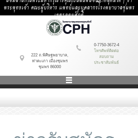
น้อมสำนึกในพระมหากรุณาธิคุณเป็นล้นพ้นอันหาที่สุดมิได้ | ข้า
พระพุทธเจ้า คณะผู้บริหาร แพทย์และบุคลากรโรงพยาบาลชุมพร
เขตรอุดมศักดิ์
0-7750-3672-4
โทรศัพท์ติดต่อ
222 ถ.พิศิษฐพยาบาล,
สอบถาม
ท่าตะเภา เมืองชุมพร
ประชาสัมพันธ์
ชุมพร 86000