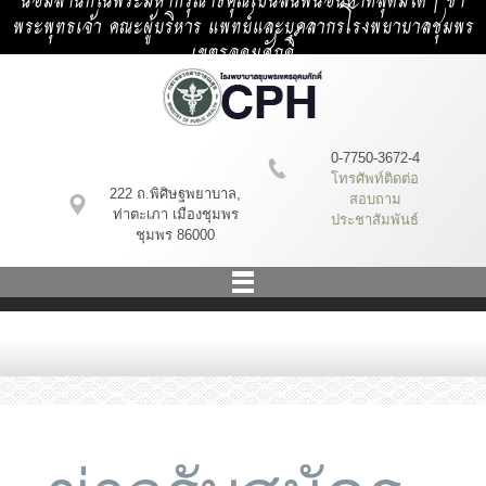
น้อมสำนึกในพระมหากรุณาธิคุณเป็นล้นพ้นอันหาที่สุดมิได้ | ข้า
พระพุทธเจ้า คณะผู้บริหาร แพทย์และบุคลากรโรงพยาบาลชุมพร
เขตรอุดมศักดิ์
0-7750-3672-4
โทรศัพท์ติดต่อ
222 ถ.พิศิษฐพยาบาล,
สอบถาม
ท่าตะเภา เมืองชุมพร
ประชาสัมพันธ์
ชุมพร 86000