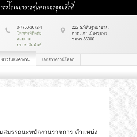
คลากรโรงพยาบาลชุมพรเขตรอุดมศักดิ์
0-7750-3672-4
222 ถ.พิศิษฐพยาบาล,
โทรศัพท์ติดต่อ
ท่าตะเภา เมืองชุมพร
สอบถาม
ชุมพร 86000
ประชาสัมพันธ์
ข่าวรับสมัครงาน
เอกสารดาวน์โหลด
ะเมินสมรรถนะพนักงานราชการ ตำแหน่ง