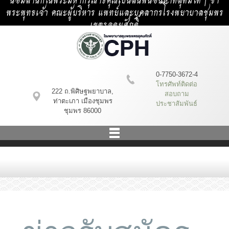
น้อมสำนึกในพระมหากรุณาธิคุณเป็นล้นพ้นอันหาที่สุดมิได้ | ข้า
พระพุทธเจ้า คณะผู้บริหาร แพทย์และบุคลากรโรงพยาบาลชุมพร
เขตรอุดมศักดิ์
0-7750-3672-4
โทรศัพท์ติดต่อ
222 ถ.พิศิษฐพยาบาล,
สอบถาม
ท่าตะเภา เมืองชุมพร
ประชาสัมพันธ์
ชุมพร 86000