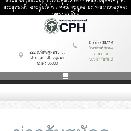
น้อมสำนึกในพระมหากรุณาธิคุณเป็นล้นพ้นอันหาที่สุดมิได้ | ข้า
พระพุทธเจ้า คณะผู้บริหาร แพทย์และบุคลากรโรงพยาบาลชุมพร
เขตรอุดมศักดิ์
0-7750-3672-4
โทรศัพท์ติดต่อ
222 ถ.พิศิษฐพยาบาล,
สอบถาม
ท่าตะเภา เมืองชุมพร
ประชาสัมพันธ์
ชุมพร 86000