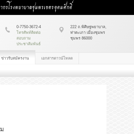
คลากรโรงพยาบาลชุมพรเขตรอุดมศักดิ์
0-7750-3672-4
222 ถ.พิศิษฐพยาบาล,
โทรศัพท์ติดต่อ
ท่าตะเภา เมืองชุมพร
สอบถาม
ชุมพร 86000
ประชาสัมพันธ์
ข่าวรับสมัครงาน
เอกสารดาวน์โหลด
รม