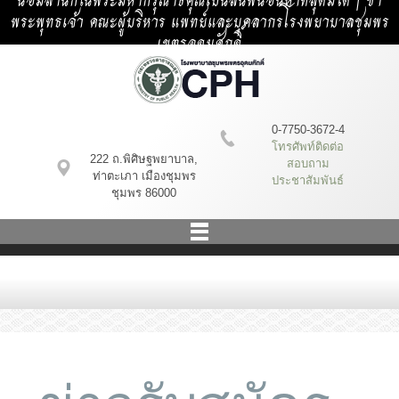
น้อมสำนึกในพระมหากรุณาธิคุณเป็นล้นพ้นอันหาที่สุดมิได้ | ข้า
พระพุทธเจ้า คณะผู้บริหาร แพทย์และบุคลากรโรงพยาบาลชุมพร
เขตรอุดมศักดิ์
0-7750-3672-4
โทรศัพท์ติดต่อ
222 ถ.พิศิษฐพยาบาล,
สอบถาม
ท่าตะเภา เมืองชุมพร
ประชาสัมพันธ์
ชุมพร 86000