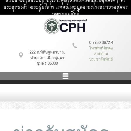
น้อมสำนึกในพระมหากรุณาธิคุณเป็นล้นพ้นอันหาที่สุดมิได้ | ข้า
พระพุทธเจ้า คณะผู้บริหาร แพทย์และบุคลากรโรงพยาบาลชุมพร
เขตรอุดมศักดิ์
0-7750-3672-4
โทรศัพท์ติดต่อ
222 ถ.พิศิษฐพยาบาล,
สอบถาม
ท่าตะเภา เมืองชุมพร
ประชาสัมพันธ์
ชุมพร 86000