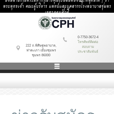
น้อมสำนึกในพระมหากรุณาธิคุณเป็นล้นพ้นอันหาที่สุดมิได้ | ข้า
พระพุทธเจ้า คณะผู้บริหาร แพทย์และบุคลากรโรงพยาบาลชุมพร
เขตรอุดมศักดิ์
0-7750-3672-4
โทรศัพท์ติดต่อ
222 ถ.พิศิษฐพยาบาล,
สอบถาม
ท่าตะเภา เมืองชุมพร
ประชาสัมพันธ์
ชุมพร 86000