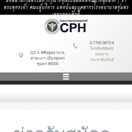
น้อมสำนึกในพระมหากรุณาธิคุณเป็นล้นพ้นอันหาที่สุดมิได้ | ข้า
พระพุทธเจ้า คณะผู้บริหาร แพทย์และบุคลากรโรงพยาบาลชุมพร
เขตรอุดมศักดิ์
0-7750-3672-4
โทรศัพท์ติดต่อ
222 ถ.พิศิษฐพยาบาล,
สอบถาม
ท่าตะเภา เมืองชุมพร
ประชาสัมพันธ์
ชุมพร 86000