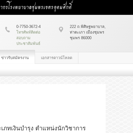
คลากรโรงพยาบาลชุมพรเขตรอุดมศักดิ์
0-7750-3672-4
222 ถ.พิศิษฐพยาบาล,
โทรศัพท์ติดต่อ
ท่าตะเภา เมืองชุมพร
สอบถาม
ชุมพร 86000
ประชาสัมพันธ์
ข่าวรับสมัครงาน
เอกสารดาวน์โหลด
ระเภทเงินบำรุง ตำแหน่งนักวิชาการ