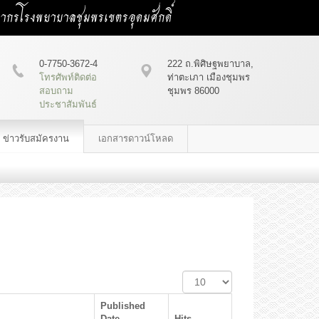
คลากรโรงพยาบาลชุมพรเขตรอุดมศักดิ์
0-7750-3672-4
222 ถ.พิศิษฐพยาบาล,
โทรศัพท์ติดต่อ
ท่าตะเภา เมืองชุมพร
สอบถาม
ชุมพร 86000
ประชาสัมพันธ์
ข่าวรับสมัครงาน
เอกสารดาวน์โหลด
Display
#
Published
Date
Hits