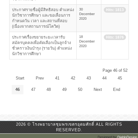
ประกาศรายชื่อผู้มีสิทธิสอบ ตำแหน่ง
30
Hits: 1813
December
นักวิชาการศึกษา และขอเลื่อนการ
2020
กำหนดวัน เวลา และสถานที่สอบ
(เนื่องจากสถานการณ์โควิด)
ประกาศเรื่องขยายระยะเวลารับ
18
Hits: 1876
December
สมัครบุคคลเพื่อคัดเลือกเป็นลูกจ้าง
2020
ชั่วคราวเงินบำรุง (รายวัน) ตำแหน่ง
นักวิชาการศึกษา
Page 46 of 52
Start
Prev
41
42
43
44
45
46
47
48
49
50
Next
End
2026 © โรงพยาบาลชุมพรเขตรอุดมศักดิ์ ALL RIGHTS
RESERVED.
Designed by
DiabloDesign
.