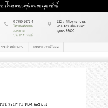
คลากรโรงพยาบาลชุมพรเขตรอุดมศักดิ์
0-7750-3672-4
222 ถ.พิศิษฐพยาบาล,
โทรศัพท์ติดต่อ
ท่าตะเภา เมืองชุมพร
สอบถาม
ชุมพร 86000
ประชาสัมพันธ์
ข่าวรับสมัครงาน
เอกสารดาวน์โหลด
ปีงบประมาณ พ.ศ.๒๕๖๗