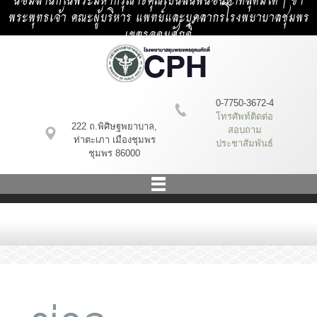
น้อมสำนึกในพระมหากรุณาธิคุณเป็นล้นพ้นอันหาที่สุดมิได้ | ข้า
พระพุทธเจ้า คณะผู้บริหาร แพทย์และบุคลากรโรงพยาบาลชุมพร
เขตรอุดมศักดิ์
0-7750-3672-4
โทรศัพท์ติดต่อ
222 ถ.พิศิษฐพยาบาล,
สอบถาม
ท่าตะเภา เมืองชุมพร
ประชาสัมพันธ์
ชุมพร 86000