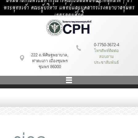
น้อมสำนึกในพระมหากรุณาธิคุณเป็นล้นพ้นอันหาที่สุดมิได้ | ข้า
พระพุทธเจ้า คณะผู้บริหาร แพทย์และบุคลากรโรงพยาบาลชุมพร
เขตรอุดมศักดิ์
0-7750-3672-4
โทรศัพท์ติดต่อ
222 ถ.พิศิษฐพยาบาล,
สอบถาม
ท่าตะเภา เมืองชุมพร
ประชาสัมพันธ์
ชุมพร 86000