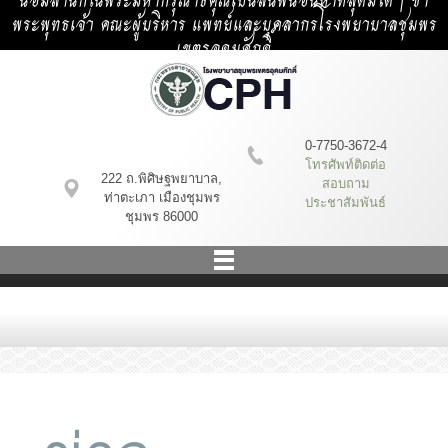
น้อมสำนึกในพระมหากรุณาธิคุณเป็นล้นพ้นอันหาที่สุดมิได้ | ข้า
พระพุทธเจ้า คณะผู้บริหาร แพทย์และบุคลากรโรงพยาบาลชุมพร
เขตรอุดมศักดิ์
0-7750-3672-4
โทรศัพท์ติดต่อ
222 ถ.พิศิษฐพยาบาล,
สอบถาม
ท่าตะเภา เมืองชุมพร
ประชาสัมพันธ์
ชุมพร 86000