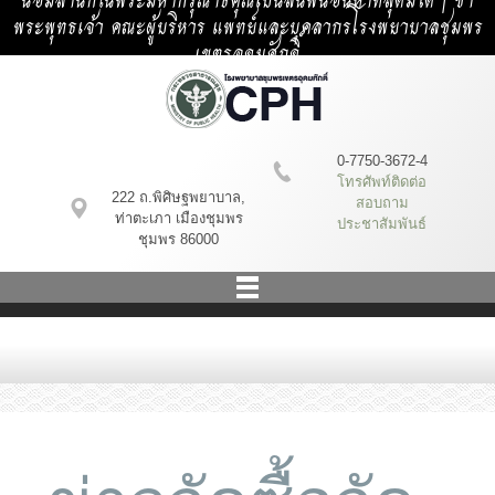
น้อมสำนึกในพระมหากรุณาธิคุณเป็นล้นพ้นอันหาที่สุดมิได้ | ข้า
พระพุทธเจ้า คณะผู้บริหาร แพทย์และบุคลากรโรงพยาบาลชุมพร
เขตรอุดมศักดิ์
0-7750-3672-4
โทรศัพท์ติดต่อ
222 ถ.พิศิษฐพยาบาล,
สอบถาม
ท่าตะเภา เมืองชุมพร
ประชาสัมพันธ์
ชุมพร 86000