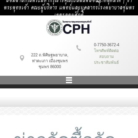
น้อมสำนึกในพระมหากรุณาธิคุณเป็นล้นพ้นอันหาที่สุดมิได้ | ข้า
พระพุทธเจ้า คณะผู้บริหาร แพทย์และบุคลากรโรงพยาบาลชุมพร
เขตรอุดมศักดิ์
0-7750-3672-4
โทรศัพท์ติดต่อ
222 ถ.พิศิษฐพยาบาล,
สอบถาม
ท่าตะเภา เมืองชุมพร
ประชาสัมพันธ์
ชุมพร 86000