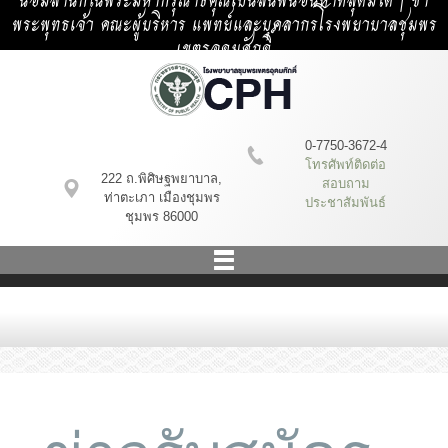
น้อมสำนึกในพระมหากรุณาธิคุณเป็นล้นพ้นอันหาที่สุดมิได้ | ข้า
พระพุทธเจ้า คณะผู้บริหาร แพทย์และบุคลากรโรงพยาบาลชุมพร
เขตรอุดมศักดิ์
0-7750-3672-4
โทรศัพท์ติดต่อ
222 ถ.พิศิษฐพยาบาล,
สอบถาม
ท่าตะเภา เมืองชุมพร
ประชาสัมพันธ์
ชุมพร 86000