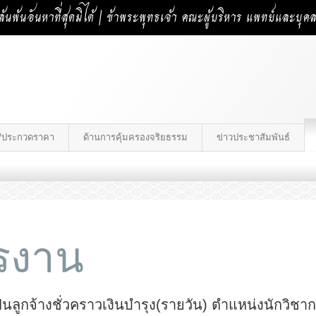
้นพ้นอันหาที่สุดมิได้ | ข้าพระพุทธเจ้า คณะผู้บริหาร แพทย์และบุ
าง/ประกวดราคา
ด้านการคุ้มครองจริยธรรม
ข่าวประชาสัมพันธ์
ครงาน
็นลูกจ้างชั่วคราวเงินบำรุง(รายวัน) ตำแหน่งนักวิชา