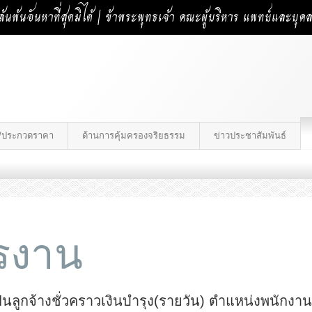
้นพ้นอันหาที่สุดมิได้ | ข้าพระพุทธเจ้า คณะผู้บริหาร แพทย์และบุ
าง/ประกวดราคา
ด้านการคุ้มครองจริยธรรม
ข่าวประชาสัมพันธ์
ครงาน
็นลูกจ้างชั่วคราวเงินบำรุง(รายวัน) ตำแหน่งพนักงา