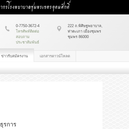
คลากรโรงพยาบาลชุมพรเขตรอุดมศักดิ์
0-7750-3672-4
222 ถ.พิศิษฐพยาบาล,
โทรศัพท์ติดต่อ
ท่าตะเภา เมืองชุมพร
สอบถาม
ชุมพร 86000
ประชาสัมพันธ์
ข่าวรับสมัครงาน
เอกสารดาวน์โหลด
นธุรการ