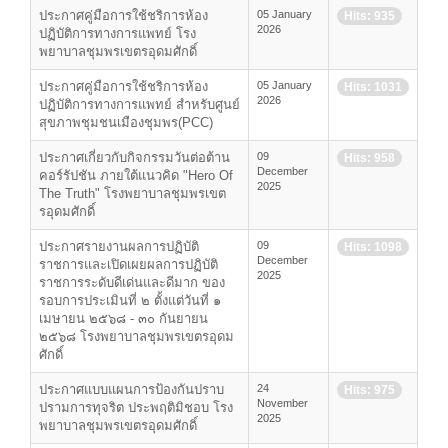
ประกาศคู่มือการใช้ชริการห้อง
05 January
Hits: 935
2026
ปฏิบัติการทางการแพทย์ โรง
พยาบาลชุมพรเขตรอุดมศักดิ์
ประกาศคู่มือการใช้ชริการห้อง
05 January
Hits: 1031
2026
ปฏิบัติการทางการแพทย์ สำหรับศูนย์
สุขภาพชุมชนเมืองชุมพร(PCC)
ประกาศเกี่ยวกับกิจกรรมวันต่อต้าน
09
Hits: 958
December
คอร์รัปชัน ภายใต้แนวคิด "Hero Of
2025
The Truth" โรงพยาบาลชุมพรเขต
รอุดมศักดิ์
ประกาศรายงานผลการปฏิบัติ
09
Hits: 1098
December
ราชการและเปิดเผยผลการปฏิบัติ
2025
ราชการระดับดีเด่นและดีมาก ของ
รอบการประเมินที่ ๒ ตั้งแต่วันที่ ๑
เมษายน ๒๕๖๘ - ๓๐ กันยายน
๒๕๖๘ โรงพยาบาลชุมพรเขตรอุดม
ศักดิ์
ประกาศแบบแผนการป้องกันปราบ
24
Hits: 975
November
ปรามการทุจริต ประพฤติมิชอบ โรง
2025
พยาบาลชุมพรเขตรอุดมศักดิ์