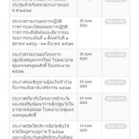
ประชุมสำหรับหน่วยงานภายนอก
พ.ศ.๒๕๖๗
ประกาศรายงานผลการปฏิบัติ
25 June
Hits: 1160
2024
ราชการและเปิดเผยผลการปฏิบัติ
ราชการระดับดีเด่นและดีมากของ
รอบการประเมินที่ ๑ ตั้งแต่วันที่ ๑
ตุลาคม ๒๕๖๖ - ๓๑ มีนาคม ๒๕๖๗
ประกาศรายงานผลโครงการ
25 June
Hits: 1155
2024
ปฐมนิเทศบุคลากรใหม่ โรงพยาบาล
ชุมพรเขตรอุดมศักดิ์ ปีงบประมาณ
๒๕๖๗
ประกาศขอเชิญชวนผู้สนใจเข้าร่วม
24 June
Hits: 1114
2024
กิจกรรมสัปดาห์เภสัชกรรม ๒๕๖๗
ประกาศเกี่ยวกับโครงการเฝ้าระวัง
24 June
Hits: 1302
2024
และส่งเสริมพัฒนาการเด็กปฐมวัยใน
มารดาหลังคลอด โรงพยาบาลชุมพร
เขตรอุดมศักดิ์
ประกาศเปิดให้บริการฉีดวัคซีนไข้
14 June
Hits: 1427
2024
หวัดใหญ่ตามฤดูกาล ปี ๒๕๖๗
เฉพาะผู้ประกันตนสิทธิประกันสังคม