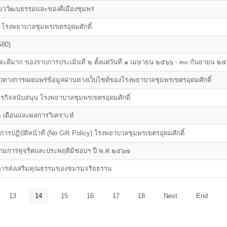
เที่ยววัฒนธรรมและของดีเมืองชุมพร
โรงพยาบาลชุมพรเขตรอุดมศักดิ์
580)
ละดีมาก ของราบการประเมินที่ ๒ ตั้งแต่วันที่ ๑ เมษายน ๒๕๖๖ - ๓๐ กันยายน ๒
างการเผยแพร่ข้อมูลผ่านทางเว็บไซต์ของโรงพยาบาลชุมพรเขตรอุดมศักดิ์
ารกิจสนับสนุน โรงพยาบาลชุมพรเขตรอุดมศักดิ์
๒ เดือนและผลการวิเคราะห์
ฏิบัติหน้าที่ (No Gift Policy) โรงพยาบาลชุมพรเขตรอุดมศักดิ์
รามการทุจริตและประพฤติมิชอบฯ ปี พ.ศ.๒๕๖๗
ิการส่งเสริมคุณธรรมของชมรมจริยธรรม
13
14
15
16
17
18
Next
End