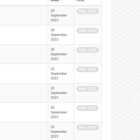
29
Hits: 1281
September
2023
29
Hits: 1337
September
2023
26
Hits: 1159
September
2023
22
Hits: 1211
September
2023
20
Hits: 1152
September
2023
20
Hits: 1115
September
2023
20
Hits: 1047
September
2023