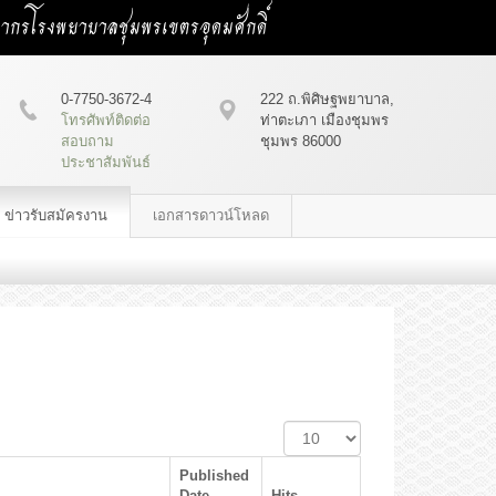
คลากรโรงพยาบาลชุมพรเขตรอุดมศักดิ์
0-7750-3672-4
222 ถ.พิศิษฐพยาบาล,
โทรศัพท์ติดต่อ
ท่าตะเภา เมืองชุมพร
สอบถาม
ชุมพร 86000
ประชาสัมพันธ์
ข่าวรับสมัครงาน
เอกสารดาวน์โหลด
Display
#
Published
Date
Hits