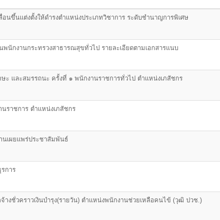
ลื่อนขึ้นแต่งตั้งให้ดำรงตำแหน่งประเภทวิชาการ ระดับชำนาญการพิเศษ
ป็นพนักงานกระทรวงสาธารณสุขทั่วไป รายละเอียดตามเอกสารแนบ
กษะ และสมรรถนะ ครั้งที่ ๑ พนักงานราชการทั่วไป ตำแหน่งเภสัชกร
กงานราชการ ตำแหน่งเภสัชกร
กงานเผยแพร่ประชาสัมพันธ์
ธุรการ
กจ้างชั่วคราวเงินบำรุง(รายวัน) ตำแหน่งพนักงานช่วยเหลือคนไข้ (วุฒิ ปวช.)